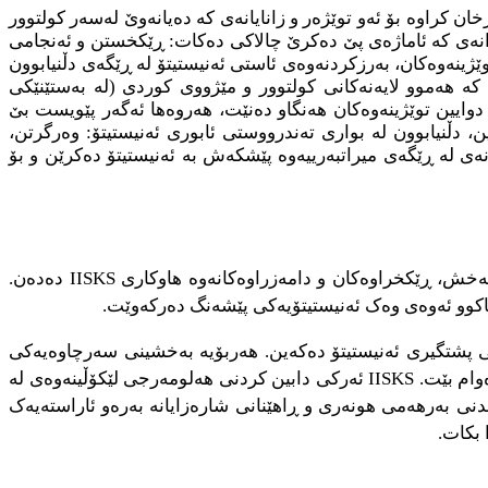
ن کراوە بۆ ئەو توێژەر و زانایانەی کە دەیانەوێ لەسەر کولتوور
ارانەی کە ئاماژەی پێ دەکرێ چالاکی دەکات: ڕێکخستن و ئەنجامی
ژینەوەکان، بەرزکردنەوەی ئاستی ئەنیستیتۆ لە ڕێگەی دڵنیابوون
ە هەموو لایەنەکانی کولتوور و مێژووی کوردی (لە بەستێنێکی
 دوایین توێژینەوەکان هەنگاو دەنێت، هەروەها ئەگەر پێویست بێ
، دڵنیابوون لە بواری تەندرووستی ئابوری ئەنیستیتۆ: وەرگرتن،
انەی لە ڕێگەی میراتبەرییەوە پێشکەش بە ئەنیستیتۆ دەکرێن و بۆ
پێزانی کەسانێکە کە بە بەخشەندەییەوە یارمەتیدەن، و لە ڕێگای کاری خۆبەخش، ڕێکخراوەکان و دامەزراوەکانەوە هاوکاری IISKS دەدەن.
وپاسی هەموو شێوەکانی پشتگیری ئەنیستیتۆ دەکەین. هەربۆیە بەخشینی سەرچاوەیەکی
درێژخایەن دەکرێ ئەو دڵنیاییە بە IISKS بدات کە لە گەیاندنی ئەو پەیامەی کە گەیاندن بە نەوەی دواڕۆژ بۆ خۆی دیاری کردووە بەردەوام بێت. IISKS ئەرکی دابین کردنی هەلومەرجی لێکۆڵینەوەی لە
ندنی بەرهەمی هونەری و ڕاهێنانی شارەزایانە بەرەو ئاراستەیەک
 بکات.