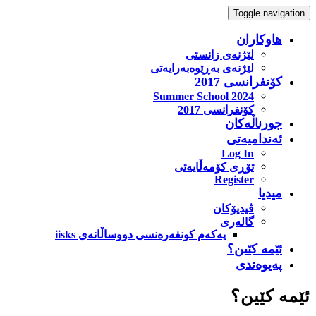
Toggle navigation
هاوکاران
لێژنەی زانستی
لێژنەی بەڕێوەبەرایەتی
کۆنفرانسی 2017
Summer School 2024
کۆنفرانسی 2017
جورناڵەکان
ئەندامیەتی
Log In
تۆڕی کۆمەڵایەتی
Register
میدیا
ڤیدیۆکان
گالەری
یه‌که‌م کونفه‌ره‌نسی دووساڵانه‌ی iisks
ئێمە کێین؟
پەیوەندی
ئێمە کێین؟